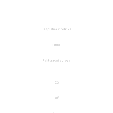
Bezplatná infolinka
053 39 13 000
Email
info@rova.sk
Fakturační adresa
ROVA-CZ s.r.o.
Benešovská 75 Městečko, 257 22 Nespeky
IČO
23336773
DIČ
23336773