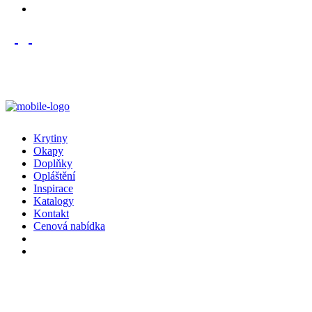
Krytiny
Okapy
Doplňky
Opláštění
Inspirace
Katalogy
Kontakt
Cenová nabídka