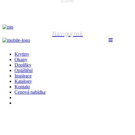
IČ DPH
CZ23336773
Naviguj mě
Krytiny
Okapy
Doplňky
Opláštění
Inspirace
Katalogy
Kontakt
Cenová nabídka