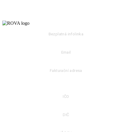
Bezplatná infolinka
053 39 13 000
Email
info@rova.sk
Fakturační adresa
ROVA-CZ s.r.o.
Benešovská 75 Městečko, 257 22 Nespeky
IČO
23336773
DIČ
23336773